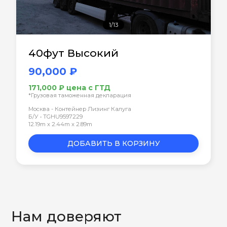
1/13
40фут Высокий
90,000 ₽
171,000 ₽ цена с ГТД
*Грузовая таможенная декларация
Москва - Контейнер Лизинг Калуга
Б/У • TGHU9597229
12.19m x 2.44m x 2.89m
ДОБАВИТЬ В КОРЗИНУ
Нам доверяют