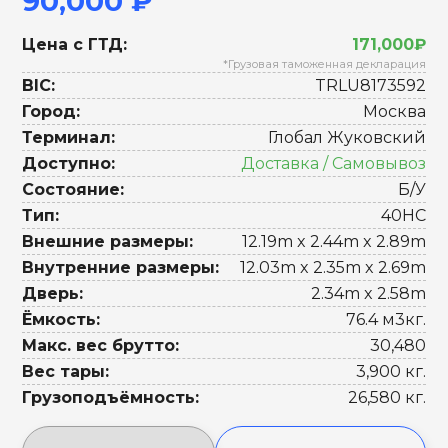
90,000 ₽
Цена с ГТД:
171,000₽
*Грузовая таможенная декларация
BIC:
TRLU8173592
Город:
Москва
Терминал:
Глобал Жуковский
Доступно:
Доставка / Самовывоз
Состояние:
Б/У
Тип:
40HC
Внешние размеры:
12.19m x 2.44m x 2.89m
Внутренние размеры:
12.03m x 2.35m x 2.69m
Дверь:
2.34m x 2.58m
Ёмкость:
76.4 м3кг.
Макс. вес брутто:
30,480
Вес тары:
3,900 кг.
Грузоподъёмность:
26,580 кг.