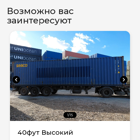
Возможно вас
заинтересуют
chevron_left
chevron_right
1/15
40фут Высокий