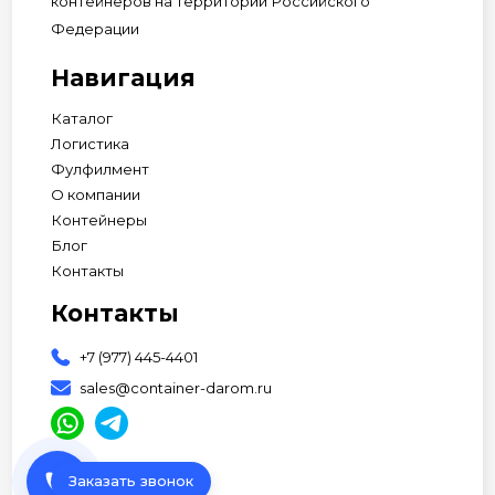
контейнеров на территории Российского
Федерации
Навигация
Каталог
Логистика
Фулфилмент
О компании
Контейнеры
Блог
Контакты
Контакты
+7 (977) 445-4401
sales@container-darom.ru
phone
Заказать звонок