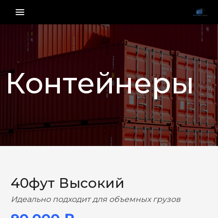
menu_vert
Контейнеры
НАЗАД
ВПЕРЕД
40фут Высокий
Идеально подходит для объемных грузов