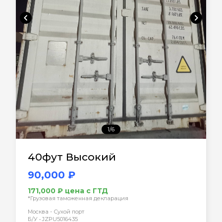
chevron_left
chevron_right
1/6
40фут Высокий
90,000 ₽
171,000 ₽ цена с ГТД
*Грузовая таможенная декларация
Москва - Сухой порт
Б/У • JZPU5016435