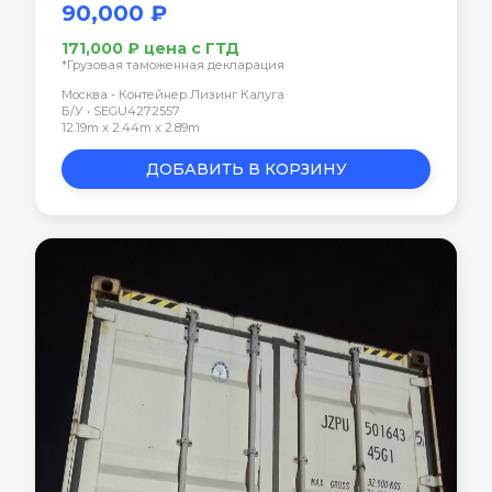
90,000 ₽
171,000 ₽ цена с ГТД
*Грузовая таможенная декларация
Москва - Контейнер Лизинг Калуга
Б/У • SEGU4272557
12.19m x 2.44m x 2.89m
ДОБАВИТЬ В КОРЗИНУ