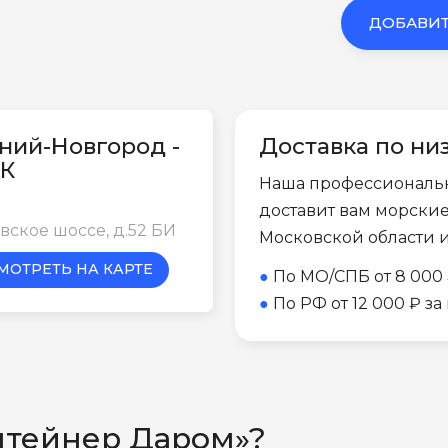
ДОБАВИТ
ний-Новгород -
Доставка по ни
К
Наша профессиональ
доставит вам морски
вское шоссе, д.52 БИ
Московской области 
МОТРЕТЬ НА КАРТЕ
●
По МО/СПБ от 8 000 
●
По РФ от 12 000 ₽ з
нтейнер Даром»?