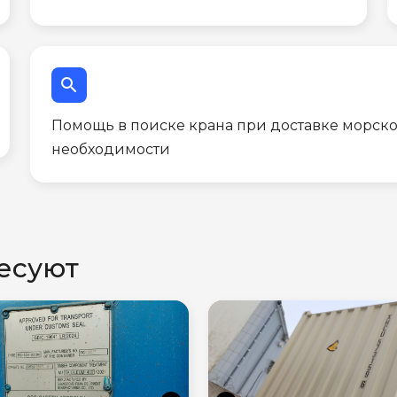
search
Помощь в поиске крана при доставке морско
необходимости
есуют