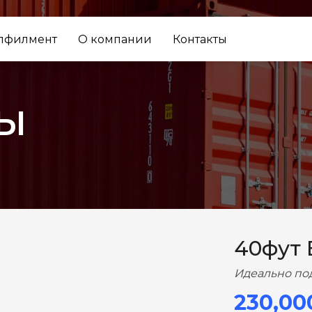
лфилмент
О компании
Контакты
ы
ВПЕРЕД
40фут
Идеально по
230,00