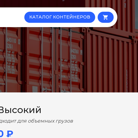
КАТАЛОГ КОНТЕЙНЕРОВ
local_grocery_store
 Высокий
дходит для объемных грузов
0 ₽