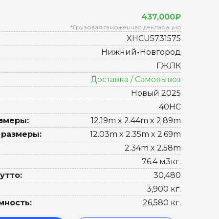
437,000₽
*Грузовая таможенная декларация
XHCU5731575
Нижний-Новгород
ГЖЛК
Доставка / Самовывоз
Новый 2025
40HC
змеры:
12.19m x 2.44m x 2.89m
 размеры:
12.03m x 2.35m x 2.69m
2.34m x 2.58m
76.4 м3кг.
утто:
30,480
3,900 кг.
мность:
26,580 кг.