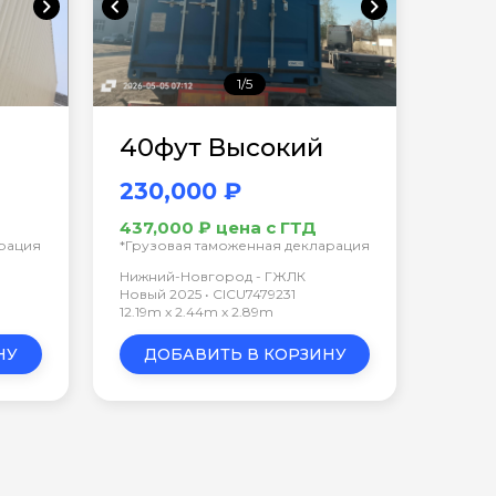
chevron_right
chevron_left
chevron_right
1/5
40фут Высокий
230,000 ₽
437,000 ₽ цена с ГТД
арация
*Грузовая таможенная декларация
Нижний-Новгород - ГЖЛК
Новый 2025 • CICU7479231
12.19m x 2.44m x 2.89m
НУ
ДОБАВИТЬ В КОРЗИНУ