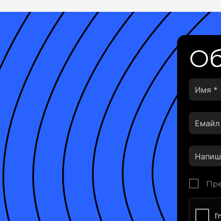
Об
Пре