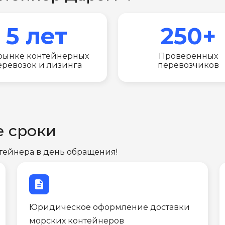
5 лет
250+
рынке контейнерных
Проверенных
еревозок и лизинга
перевозчиков
е сроки
тейнера в день обращения!
description
Юридическое оформление доставки
морских контейнеров