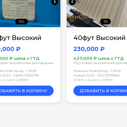
chevron_right
chevron_left
1/10
1/5
фут Высокий
40фут Высокий
,000 ₽
230,000 ₽
000 ₽ цена с ГТД
437,000 ₽ цена с ГТД
овая таможенная декларация
*Грузовая таможенная декл
ий-Новгород - ГЖЛК
Нижний-Новгород - ГЖЛК
 2024 • FWRU0354778
Новый 2025 • XHCU5731596
m x 2.44m x 2.89m
12.19m x 2.44m x 2.89m
ОБАВИТЬ В КОРЗИНУ
ДОБАВИТЬ В КОРЗИ