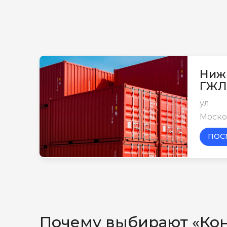
Ниж
ГЖЛ
ул.
Моско
ПОС
Почему выбирают «Ко