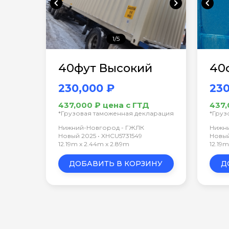
chevron_left
chevron_right
chevron_left
1/5
40фут Высокий
40
230,000 ₽
230
437,000 ₽ цена с ГТД
437,
*Грузовая таможенная декларация
*Груз
Нижний-Новгород - ГЖЛК
Нижн
Новый 2025 • XHCU5731549
Новый
12.19m x 2.44m x 2.89m
12.19
ДОБАВИТЬ В КОРЗИНУ
Д