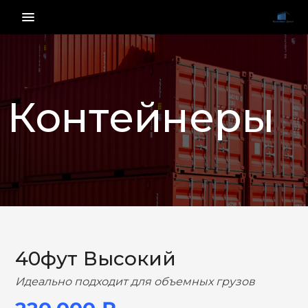
menu_vert
Контейнеры
НАЗАД
ВПЕРЕД
40фут Высокий
Идеально подходит для объемных грузов