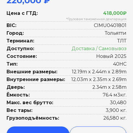
220,000 ₽
Цена с ГТД:
418,000₽
*Грузовая таможенная декларация
BIC:
CIMU0401801
Город:
Тольятти
Терминал:
ТЛТ
Доступно:
Доставка / Самовывоз
Состояние:
Новый 2025
Тип:
40HC
Внешние размеры:
12.19m x 2.44m x 2.89m
Внутренние размеры:
12.03m x 2.35m x 2.69m
Дверь:
2.34m x 2.58m
Ёмкость:
76.4 м3кг.
Макс. вес брутто:
30,480
Вес тары:
3,900 кг.
Грузоподъёмность:
26,580 кг.