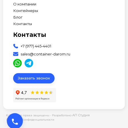
О компании
Контейнеры
Блог
Контакты
Контакты
+7 (977) 445-4401
sales@container-darom.ru
Заказать звонок
АП Студия
© 2026 Все права защищены •
Разработано
phone
Политика Конфиденциальности