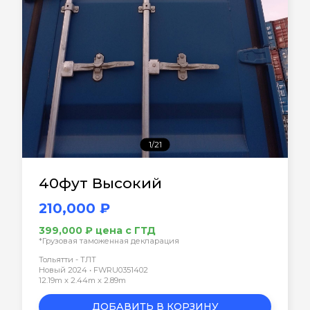
1/21
40фут Высокий
210,000 ₽
399,000 ₽ цена с ГТД
*Грузовая таможенная декларация
Тольятти - ТЛТ
Новый 2024 • FWRU0351402
12.19m x 2.44m x 2.89m
ДОБАВИТЬ В КОРЗИНУ