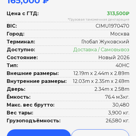
165,000 ₽
Цена с ГТД:
313,500₽
*Грузовая таможенная декларация
BIC:
CIMU1970470
Город:
Москва
Терминал:
Глобал Жуковский
Доступно:
Доставка / Самовывоз
Состояние:
Новый 2026
Тип:
40HC
Внешние размеры:
12.19m x 2.44m x 2.89m
Внутренние размеры:
12.03m x 2.35m x 2.69m
Дверь:
2.34m x 2.58m
Ёмкость:
76.4 м3кг.
Макс. вес брутто:
30,480
Вес тары:
3,900 кг.
Грузоподъёмность:
26,580 кг.