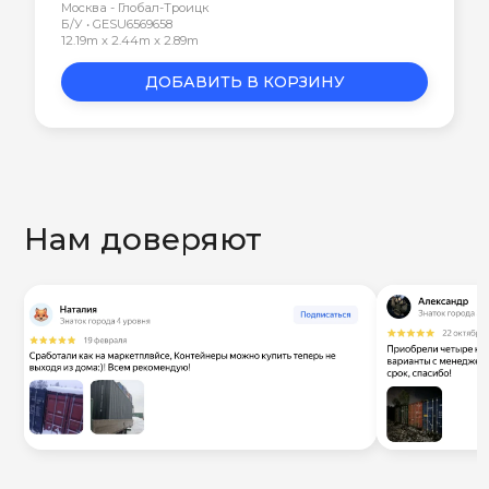
Москва - Глобал-Троицк
Б/У • GESU6569658
12.19m x 2.44m x 2.89m
ДОБАВИТЬ В КОРЗИНУ
Нам доверяют