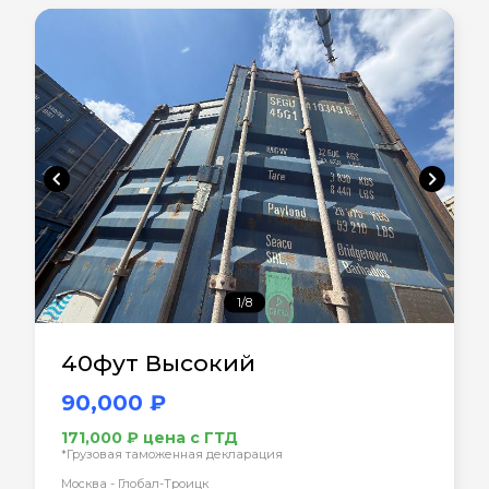
chevron_left
chevron_right
1/8
40фут Высокий
90,000 ₽
171,000 ₽ цена с ГТД
*Грузовая таможенная декларация
Москва - Глобал-Троицк