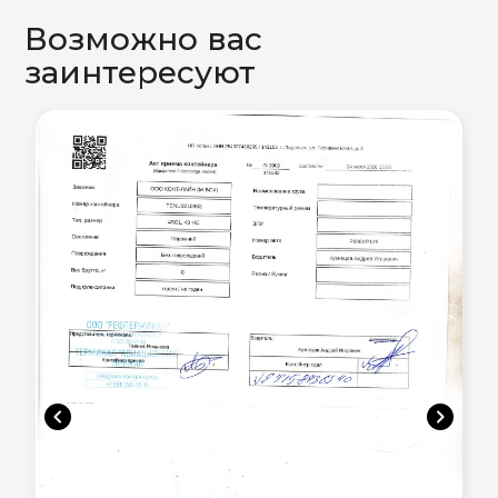
Возможно вас
заинтересуют
chevron_left
chevron_right