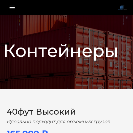
menu_vert
Контейнеры
НАЗАД
ВПЕРЕД
40фут Высокий
Идеально подходит для объемных грузов