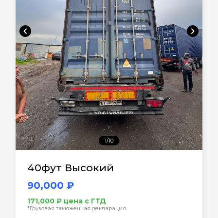
chevron_left
chevron_right
1/10
40фут Высокий
90,000 ₽
171,000 ₽ цена с ГТД
*Грузовая таможенная декларация