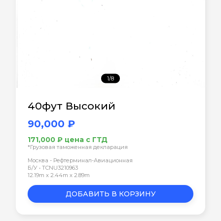
1/8
40фут Высокий
90,000 ₽
171,000 ₽ цена с ГТД
*Грузовая таможенная декларация
Москва - Рефтерминал-Авиационная
Б/У • TCNU3210963
12.19m x 2.44m x 2.89m
ДОБАВИТЬ В КОРЗИНУ