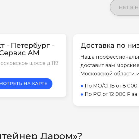
НЕТ В 
т - Петербург -
Доставка по ни
-Сервис АМ
Наша профессиональ
осковское шоссе д.119
доставит вам морски
Московской области 
МОТРЕТЬ НА КАРТЕ
●
По МО/СПБ от 8 000 
●
По РФ от 12 000 ₽ з
нтейнер Даром»?