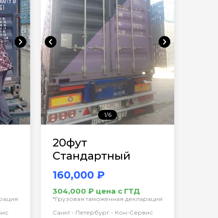
chevron_right
chevron_left
chevron_right
1/6
20фут
Стандартный
160,000 ₽
304,000 ₽ цена с ГТД
арация
*Грузовая таможенная декларация
вис
Санкт - Петербург - Кон-Сервис