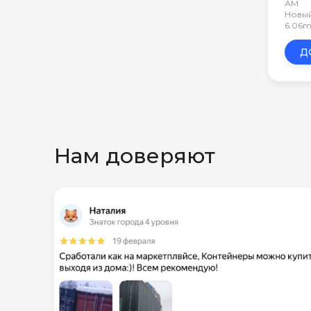
АМ
Новый
6.06m
Д
Нам доверяют