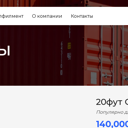
лфилмент
О компании
Контакты
ы
ВПЕРЕД
20фут 
Популярно д
140,00