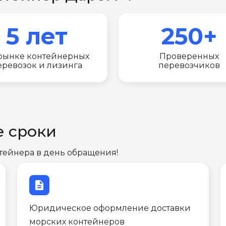
5 лет
250+
рынке контейнерных
Проверенных
еревозок и лизинга
перевозчиков
е сроки
тейнера в день обращения!
description
Юридическое оформление доставки
морских контейнеров