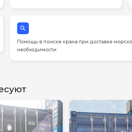
search
Помощь в поиске крана при доставке морско
необходимости
есуют