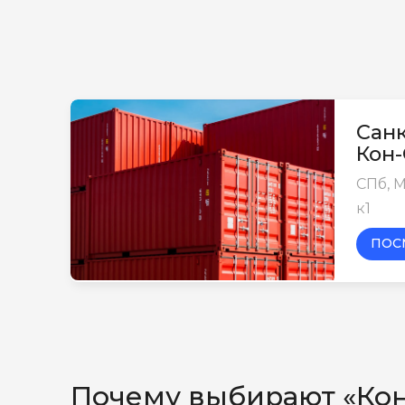
Санк
Кон
СПб, М
к1
ПОС
Почему выбирают «Ко