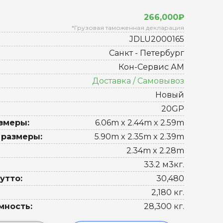
266,000₽
*Грузовая таможенная декларация
JDLU2000165
Санкт - Петербург
Кон-Сервис АМ
Доставка / Самовывоз
Новый
20GP
змеры:
6.06m x 2.44m x 2.59m
 размеры:
5.90m x 2.35m x 2.39m
2.34m x 2.28m
33.2 м3кг.
утто:
30,480
2,180 кг.
мность:
28,300 кг.