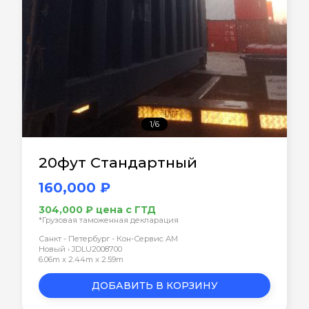
1/6
20фут Стандартный
160,000 ₽
304,000 ₽ цена с ГТД
*Грузовая таможенная декларация
Санкт - Петербург - Кон-Сервис АМ
Новый • JDLU2008700
6.06m x 2.44m x 2.59m
ДОБАВИТЬ В КОРЗИНУ