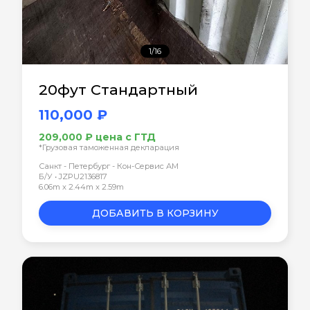
1/16
20фут Стандартный
110,000 ₽
209,000 ₽ цена с ГТД
*Грузовая таможенная декларация
Санкт - Петербург - Кон-Сервис АМ
Б/У • JZPU2136817
6.06m x 2.44m x 2.59m
ДОБАВИТЬ В КОРЗИНУ