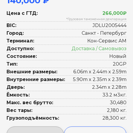
140,000 ₽
Цена с ГТД:
266,000₽
*Грузовая таможенная декларация
BIC:
JDLU2005444
Город:
Санкт - Петербург
Терминал:
Кон-Сервис АМ
Доступно:
Доставка / Самовывоз
Состояние:
Новый
Тип:
20GP
Внешние размеры:
6.06m x 2.44m x 2.59m
Внутренние размеры:
5.90m x 2.35m x 2.39m
Дверь:
2.34m x 2.28m
Ёмкость:
33.2 м3кг.
Макс. вес брутто:
30,480
Вес тары:
2,180 кг.
Грузоподъёмность:
28,300 кг.