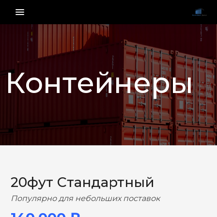
menu_vert
Контейнеры
НАЗАД
ВПЕРЕД
20фут Стандартный
Популярно для небольших поставок