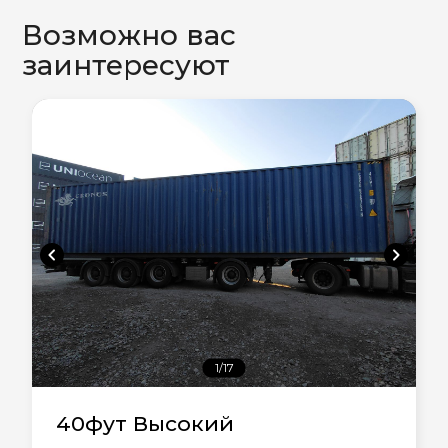
Возможно вас
заинтересуют
chevron_left
chevron_right
1/17
40фут Высокий