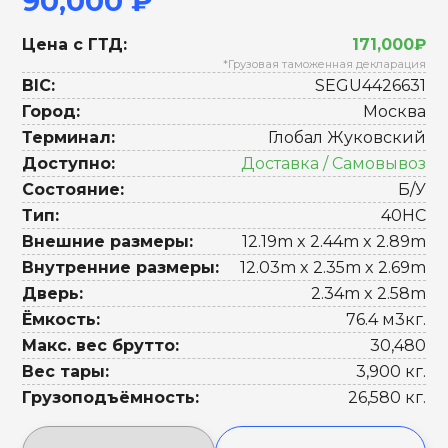
90,000 ₽
Цена с ГТД:
171,000₽
*Грузовая таможенная декларация
BIC:
SEGU4426631
Город:
Москва
Терминал:
Глобал Жуковский
Доступно:
Доставка / Самовывоз
Состояние:
Б/У
Тип:
40HC
Внешние размеры:
12.19m x 2.44m x 2.89m
Внутренние размеры:
12.03m x 2.35m x 2.69m
Дверь:
2.34m x 2.58m
Ёмкость:
76.4 м3кг.
Макс. вес брутто:
30,480
Вес тары:
3,900 кг.
Грузоподъёмность:
26,580 кг.