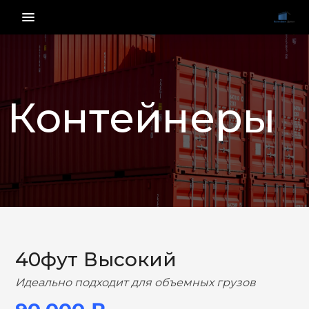
menu_vert
Контейнеры
НАЗАД
ВПЕРЕД
40фут Высокий
Идеально подходит для объемных грузов