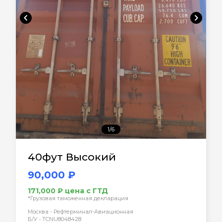
chevron_left
chevron_right
1/6
40фут Высокий
90,000 ₽
171,000 ₽ цена с ГТД
*Грузовая таможенная декларация
Москва - Рефтерминал-Авиационная
Б/У • TCNU8048428