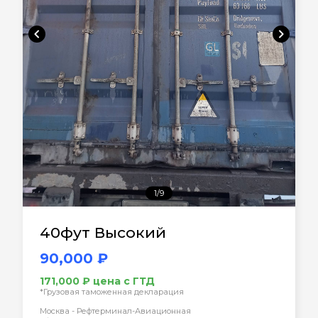
chevron_left
chevron_right
1/9
40фут Высокий
90,000 ₽
171,000 ₽ цена с ГТД
*Грузовая таможенная декларация
Москва - Рефтерминал-Авиационная